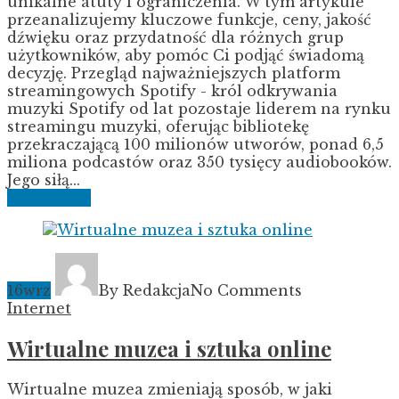
unikalne atuty i ograniczenia. W tym artykule
przeanalizujemy kluczowe funkcje, ceny, jakość
dźwięku oraz przydatność dla różnych grup
użytkowników, aby pomóc Ci podjąć świadomą
decyzję. Przegląd najważniejszych platform
streamingowych Spotify - król odkrywania
muzyki Spotify od lat pozostaje liderem na rynku
streamingu muzyki, oferując bibliotekę
przekraczającą 100 milionów utworów, ponad 6,5
miliona podcastów oraz 350 tysięcy audiobooków.
Jego siłą...
Read More
16
wrz
By Redakcja
No Comments
Internet
Wirtualne muzea i sztuka online
Wirtualne muzea zmieniają sposób, w jaki