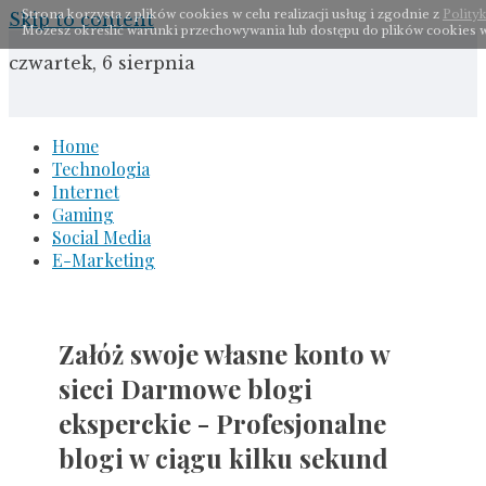
Strona korzysta z plików cookies w celu realizacji usług i zgodnie z
Polity
Skip to content
Możesz określić warunki przechowywania lub dostępu do plików cookies w
czwartek, 6 sierpnia
Home
Technologia
Internet
Gaming
Social Media
E-Marketing
Załóż swoje własne konto w
sieci Darmowe blogi
eksperckie - Profesjonalne
blogi w ciągu kilku sekund