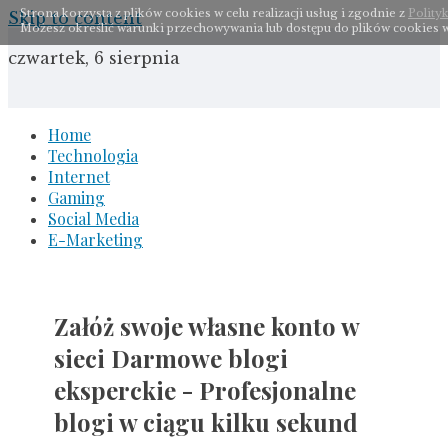
Strona korzysta z plików cookies w celu realizacji usług i zgodnie z
Polity
Skip to content
Możesz określić warunki przechowywania lub dostępu do plików cookies w
czwartek, 6 sierpnia
Home
Technologia
Internet
Gaming
Social Media
E-Marketing
Załóż swoje własne konto w
sieci Darmowe blogi
eksperckie - Profesjonalne
blogi w ciągu kilku sekund