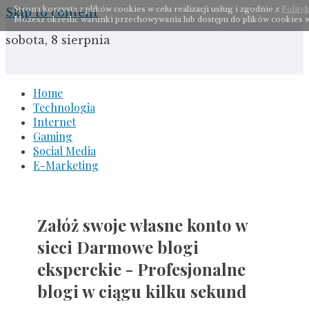
Strona korzysta z plików cookies w celu realizacji usług i zgodnie z
Polity
Skip to content
Możesz określić warunki przechowywania lub dostępu do plików cookies w
sobota, 8 sierpnia
Home
Technologia
Internet
Gaming
Social Media
E-Marketing
Załóż swoje własne konto w
sieci Darmowe blogi
eksperckie - Profesjonalne
blogi w ciągu kilku sekund