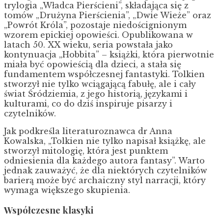
trylogia „Władca Pierścieni”, składająca się z
tomów „Drużyna Pierścienia”, „Dwie Wieże” oraz
„Powrót Króla”, pozostaje niedoścignionym
wzorem epickiej opowieści. Opublikowana w
latach 50. XX wieku, seria powstała jako
kontynuacja „Hobbita” – książki, która pierwotnie
miała być opowieścią dla dzieci, a stała się
fundamentem współczesnej fantastyki. Tolkien
stworzył nie tylko wciągającą fabułę, ale i cały
świat Śródziemia, z jego historią, językami i
kulturami, co do dziś inspiruje pisarzy i
czytelników.
Jak podkreśla literaturoznawca dr Anna
Kowalska, „Tolkien nie tylko napisał książkę, ale
stworzył mitologię, która jest punktem
odniesienia dla każdego autora fantasy”. Warto
jednak zauważyć, że dla niektórych czytelników
barierą może być archaiczny styl narracji, który
wymaga większego skupienia.
Współczesne klasyki