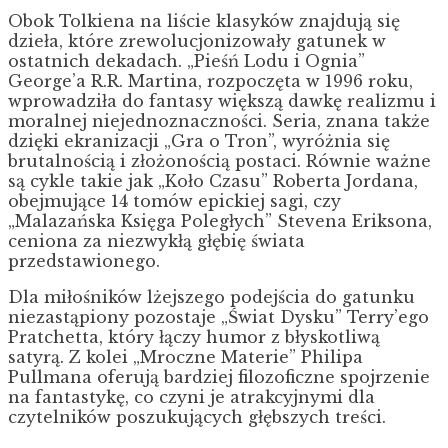
Obok Tolkiena na liście klasyków znajdują się
dzieła, które zrewolucjonizowały gatunek w
ostatnich dekadach. „Pieśń Lodu i Ognia”
George’a R.R. Martina, rozpoczęta w 1996 roku,
wprowadziła do fantasy większą dawkę realizmu i
moralnej niejednoznaczności. Seria, znana także
dzięki ekranizacji „Gra o Tron”, wyróżnia się
brutalnością i złożonością postaci. Równie ważne
są cykle takie jak „Koło Czasu” Roberta Jordana,
obejmujące 14 tomów epickiej sagi, czy
„Malazańska Księga Poległych” Stevena Eriksona,
ceniona za niezwykłą głębię świata
przedstawionego.
Dla miłośników lżejszego podejścia do gatunku
niezastąpiony pozostaje „Świat Dysku” Terry’ego
Pratchetta, który łączy humor z błyskotliwą
satyrą. Z kolei „Mroczne Materie” Philipa
Pullmana oferują bardziej filozoficzne spojrzenie
na fantastykę, co czyni je atrakcyjnymi dla
czytelników poszukujących głębszych treści.