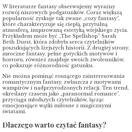
W literaturze fantasy obserwujemy wyraźny
rozwój niszowych podgatunków. Coraz większą
popularność zyskuje tak zwane „cozy fantasy”,
które charakteryzuje się ciepłą, przytulną
atmosferą, inspirowaną estetyką wiejskiego życia.
Przykładem może być „The Spellshop” Sarah
Beth Durst, która zdobyła serca czytelników
poszukujących lżejszych historii. Z drugiej strony,
mroczne fantasy, pełne gotyckich motywów i
horroru, również znajduje swoich zwolenników,
co pokazuje różnorodność gatunku.
Nie można pominąć rosnącego zainteresowania
romantycznym fantasy, zwłaszcza z motywami
wampirów i nadprzyrodzonych relacji. Ten trend,
określany czasem jako „paranormal romance”,
przyciąga młodszych czytelników, łącząc
emocjonujące wątki miłosne z magicznymi
światami.
Dlaczego warto czytać fantasy?