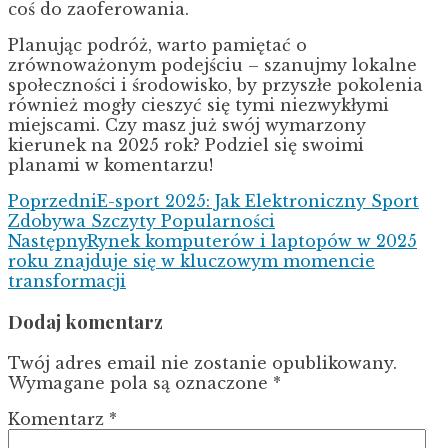
coś do zaoferowania.
Planując podróż, warto pamiętać o
zrównoważonym podejściu – szanujmy lokalne
społeczności i środowisko, by przyszłe pokolenia
również mogły cieszyć się tymi niezwykłymi
miejscami. Czy masz już swój wymarzony
kierunek na 2025 rok? Podziel się swoimi
planami w komentarzu!
Poprzedni
E-sport 2025: Jak Elektroniczny Sport
Zdobywa Szczyty Popularności
Następny
Rynek komputerów i laptopów w 2025
roku znajduje się w kluczowym momencie
transformacji
Dodaj komentarz
Twój adres email nie zostanie opublikowany.
Wymagane pola są oznaczone
*
Komentarz
*