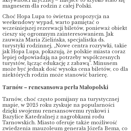
aktywności fizycznej – miejsce to szybko stało się
magnesem dla rodzin z całej Polski.
Choć Hopa Lupa to świetna propozycja na
weekendowy wypad, warto pamiętać o
wcześniejszej rezerwacji biletów, ponieważ obiekt
cieszy się ogromnym zainteresowaniem. Jak
zauważa Maria Zielińska, specjalistka ds.
turystyki rodzinnej, „Nowe centra rozrywki, takie
jak Hopa Lupa, pokazują, że polskie miasta coraz
lepiej odpowiadają na potrzeby współczesnych
turystów, łącząc edukację z zabawą”. Minusem
może być jednak dość wysoka cena biletów, co dla
niektórych rodzin może stanowić barierę.
Tarnów – renesansowa perła Małopolski
Tarnów, choć często pomijany na turystycznej
mapie, w 2025 roku zyskuje na popularności
dzięki swojemu renesansowemu rynkowi i
Bazylice Katedralnej z nagrobkami rodu
Tarnowskich. Miasto oferuje także możliwość
zwiedzenia mauzoleum generała Józefa Bema, co