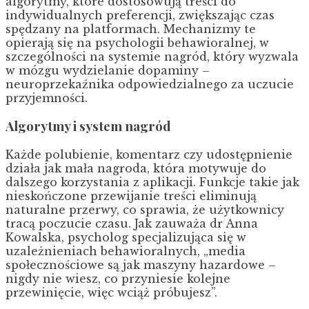
algorytmy, które dostosowują treści do
indywidualnych preferencji, zwiększając czas
spędzany na platformach. Mechanizmy te
opierają się na psychologii behawioralnej, w
szczególności na systemie nagród, który wyzwala
w mózgu wydzielanie dopaminy –
neuroprzekaźnika odpowiedzialnego za uczucie
przyjemności.
Algorytmy i system nagród
Każde polubienie, komentarz czy udostępnienie
działa jak mała nagroda, która motywuje do
dalszego korzystania z aplikacji. Funkcje takie jak
nieskończone przewijanie treści eliminują
naturalne przerwy, co sprawia, że użytkownicy
tracą poczucie czasu. Jak zauważa dr Anna
Kowalska, psycholog specjalizująca się w
uzależnieniach behawioralnych, „media
społecznościowe są jak maszyny hazardowe –
nigdy nie wiesz, co przyniesie kolejne
przewinięcie, więc wciąż próbujesz”.